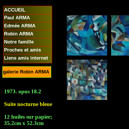
ACCUEIL
Paul ARMA
Edmée ARMA
Robin ARMA
Notre famille
Proches et amis
Liens amis internet
galerie Robin ARMA
1973. opus 18.2
Suite nocturne bleue
12 huiles sur papier;
35.2cm x 52.3cm