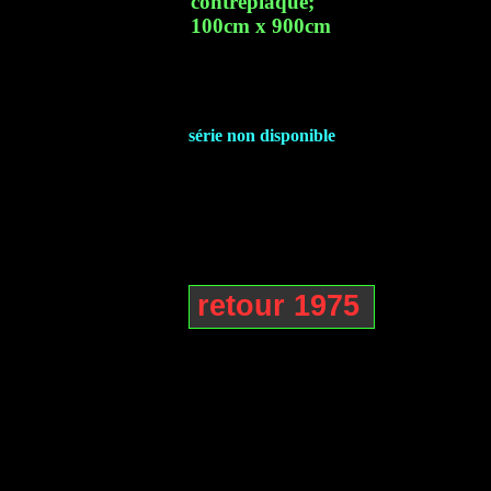
contreplaqué;
100cm x 900cm
série non disponible
retour 1975