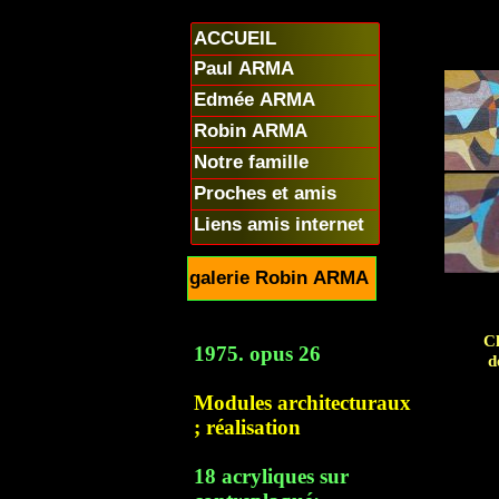
ACCUEIL
Paul ARMA
Edmée ARMA
Robin ARMA
Notre famille
Proches et amis
Liens amis internet
galerie Robin ARMA
Cl
1975. opus 26
d
Modules architecturaux
; réalisation
18 acryliques sur