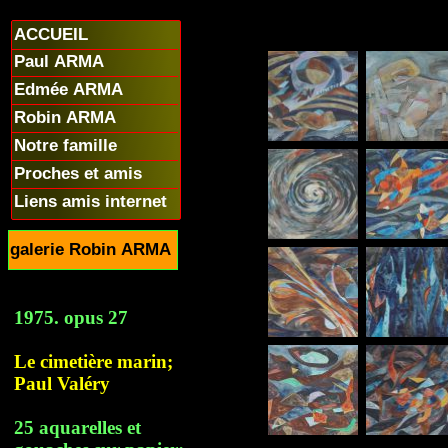
ACCUEIL
Paul ARMA
Edmée ARMA
Robin ARMA
Notre famille
Proches et amis
Liens amis internet
galerie Robin ARMA
1975. opus 27
Le cimetière marin;
Paul Valéry
25 aquarelles et