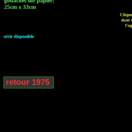
gouaches sur papier;
25cm x 33cm
Clique
dont 
l'a
série disponible
retour 1975