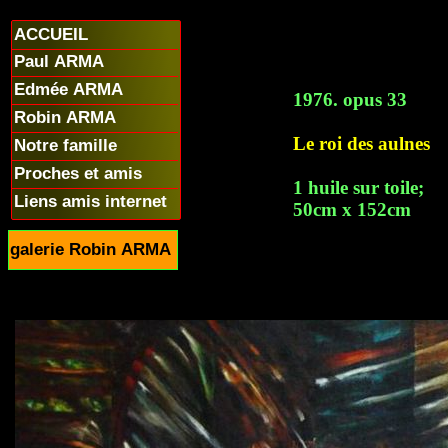
ACCUEIL
Paul ARMA
Edmée ARMA
1976. opus 33
Robin ARMA
Le roi des aulnes
Notre famille
Proches et amis
1 huile sur toile;
Liens amis internet
50cm x 152cm
galerie Robin ARMA