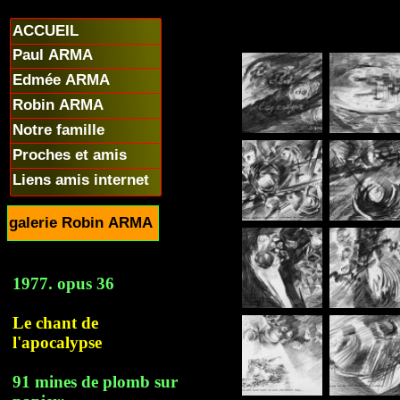
ACCUEIL
Paul ARMA
Edmée ARMA
Robin ARMA
Notre famille
Proches et amis
Liens amis internet
galerie Robin ARMA
1977. opus 36
Le chant de
l'apocalypse
91 mines de plomb sur