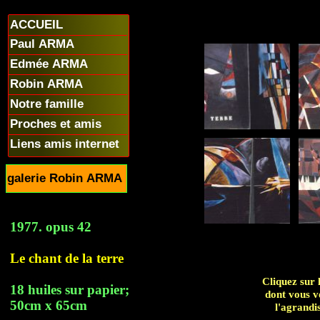
ACCUEIL
Paul ARMA
Edmée ARMA
Robin ARMA
Notre famille
Proches et amis
Liens amis internet
galerie Robin ARMA
1977. opus 42
Le chant de la terre
Cliquez sur 
18 huiles sur papier;
dont vous v
50cm x 65cm
l'agrandi