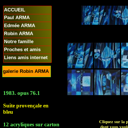
ACCUEIL
Paul ARMA
Edmée ARMA
Robin ARMA
Notre famille
Proches et amis
Liens amis internet
galerie Robin ARMA
1983. opus 76.1
Suite provençale en
bleu
Cliquez sur la 
12 acryliques sur carton
dont vous voul