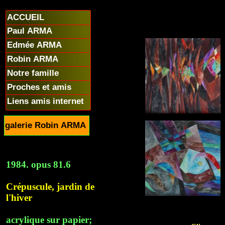
ACCUEIL
Paul ARMA
Edmée ARMA
Robin ARMA
Notre famille
Proches et amis
Liens amis internet
galerie Robin ARMA
1984. opus 81.6
Crépuscule, jardin de
l'hiver
acrylique sur papier;