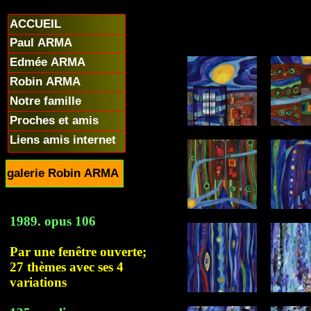
ACCUEIL
Paul ARMA
Edmée ARMA
Robin ARMA
Notre famille
Proches et amis
Liens amis internet
galerie Robin ARMA
1989. opus 106
Par une fenêtre ouverte;
27 thèmes avec ses 4
variations