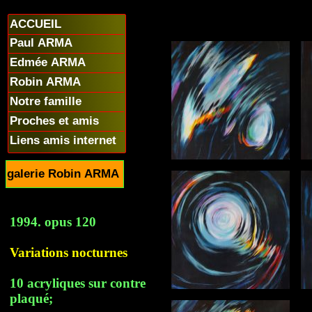
ACCUEIL
Paul ARMA
Edmée ARMA
Robin ARMA
Notre famille
Proches et amis
Liens amis internet
galerie Robin ARMA
1994. opus 120
Variations nocturnes
10 acryliques sur contre
plaqué;