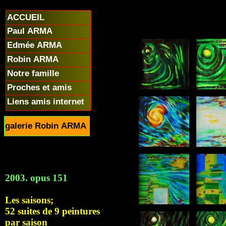
ACCUEIL
Paul ARMA
Edmée ARMA
Robin ARMA
Notre famille
Proches et amis
Liens amis internet
galerie Robin ARMA
2003. opus 151
Les saisons;
52 suites de 9 peintures
par saison