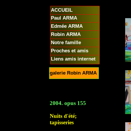
ACCUEIL
Paul ARMA
Edmée ARMA
Robin ARMA
Notre famille
Proches et amis
Liens amis internet
galerie Robin ARMA
2004. opus 155
Nuits d'été;
tapisseries