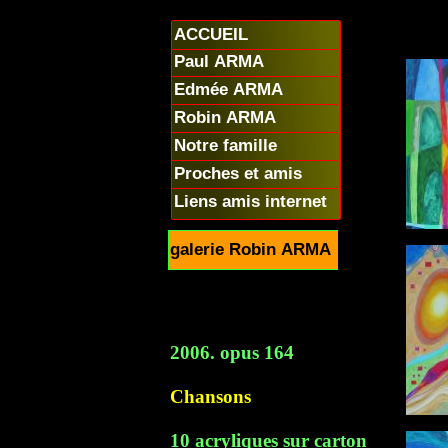
ACCUEIL
Paul ARMA
Edmée ARMA
Robin ARMA
Notre famille
Proches et amis
Liens amis internet
galerie Robin ARMA
2006. opus 164
Chansons
10 acryliques sur carton