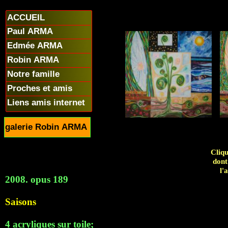
ACCUEIL
Paul ARMA
Edmée ARMA
Robin ARMA
Notre famille
Proches et amis
Liens amis internet
galerie Robin ARMA
Cliqu
dont
l'
2008. opus 189
Saisons
4 acryliques sur toile;