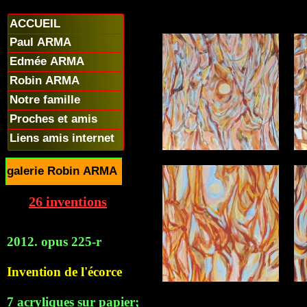
ACCUEIL
Paul ARMA
Edmée ARMA
Robin ARMA
Notre famille
Proches et amis
Liens amis internet
galerie Robin ARMA
26 inventions
2012. opus 225-r
Invention de l'écorce
7 acryliques sur papier;