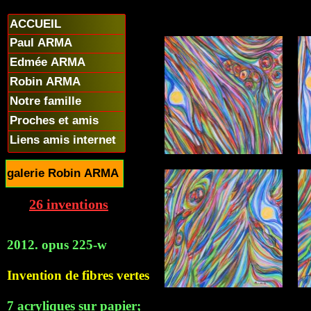
ACCUEIL
Paul ARMA
Edmée ARMA
Robin ARMA
Notre famille
Proches et amis
Liens amis internet
galerie Robin ARMA
26 inventions
2012. opus 225-w
Invention de fibres vertes
7 acryliques sur papier;