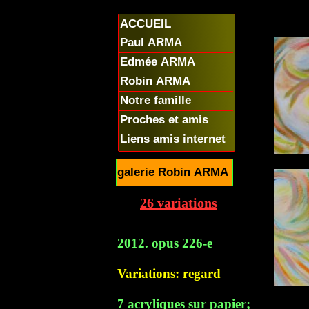
ACCUEIL
Paul ARMA
Edmée ARMA
Robin ARMA
Notre famille
Proches et amis
Liens amis internet
galerie Robin ARMA
26 variations
2012. opus 226-e
Variations: regard
7 acryliques sur papier;