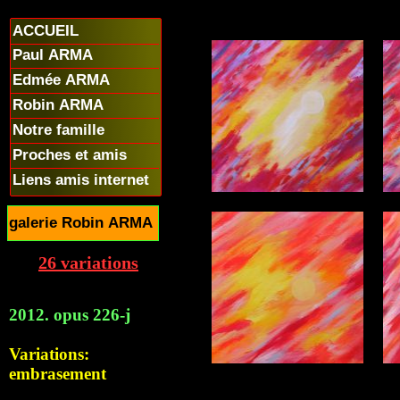
ACCUEIL
Paul ARMA
Edmée ARMA
Robin ARMA
Notre famille
Proches et amis
Liens amis internet
galerie Robin ARMA
26 variations
2012. opus 226-j
Variations:
embrasement