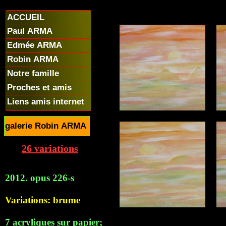
ACCUEIL
Paul ARMA
Edmée ARMA
Robin ARMA
Notre famille
Proches et amis
Liens amis internet
galerie Robin ARMA
26 variations
2012. opus 226-s
Variations: brume
7 acryliques sur papier;