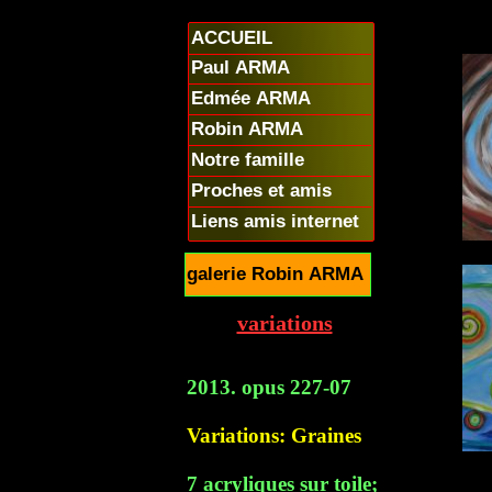
ACCUEIL
Paul ARMA
Edmée ARMA
Robin ARMA
Notre famille
Proches et amis
Liens amis internet
galerie Robin ARMA
variations
2013. opus 227-07
Variations: Graines
7 acryliques sur toile;