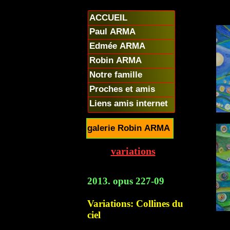
ACCUEIL
Paul ARMA
Edmée ARMA
Robin ARMA
Notre famille
Proches et amis
Liens amis internet
galerie Robin ARMA
variations
2013. opus 227-09
Variations: Collines du
ciel