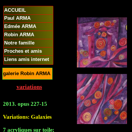
ACCUEIL
Paul ARMA
Edmée ARMA
Robin ARMA
Notre famille
Proches et amis
Liens amis internet
galerie Robin ARMA
variations
2013. opus 227-15
Variations: Galaxies
7 acryliques sur toile;