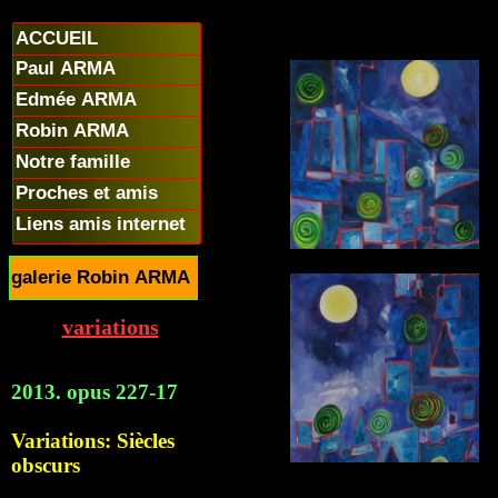
ACCUEIL
Paul ARMA
Edmée ARMA
Robin ARMA
Notre famille
Proches et amis
Liens amis internet
galerie Robin ARMA
variations
2013. opus 227-17
Variations: Siècles
obscurs