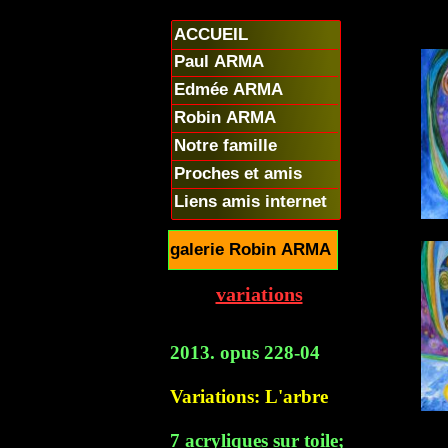
ACCUEIL
Paul ARMA
Edmée ARMA
Robin ARMA
Notre famille
Proches et amis
Liens amis internet
galerie Robin ARMA
variations
2013. opus 228-04
Variations: L'arbre
7 acryliques sur toile;