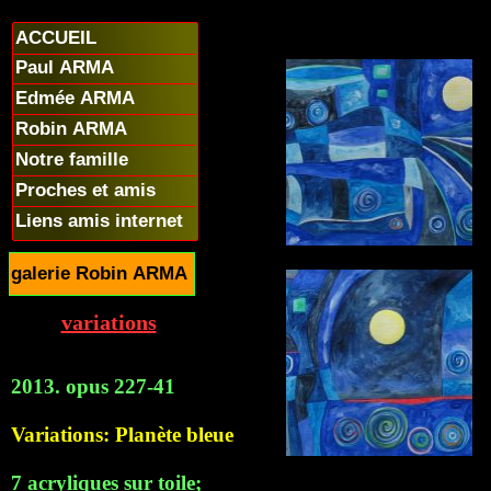
ACCUEIL
Paul ARMA
Edmée ARMA
Robin ARMA
Notre famille
Proches et amis
Liens amis internet
galerie Robin ARMA
variations
2013. opus 227-41
Variations: Planète bleue
7 acryliques sur toile;