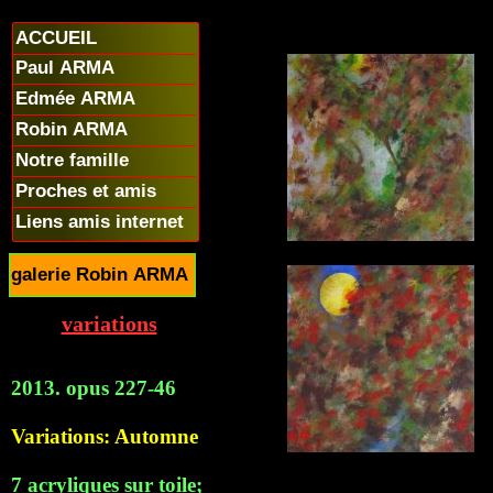
ACCUEIL
Paul ARMA
Edmée ARMA
Robin ARMA
Notre famille
Proches et amis
Liens amis internet
galerie Robin ARMA
variations
2013. opus 227-46
Variations: Automne
7 acryliques sur toile;