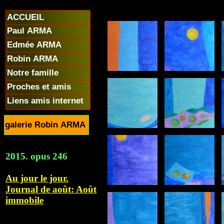
ACCUEIL
Paul ARMA
Edmée ARMA
Robin ARMA
Notre famille
Proches et amis
Liens amis internet
galerie Robin ARMA
2015. opus 246
Au jour le jour.
Journal de août: Août
immobile