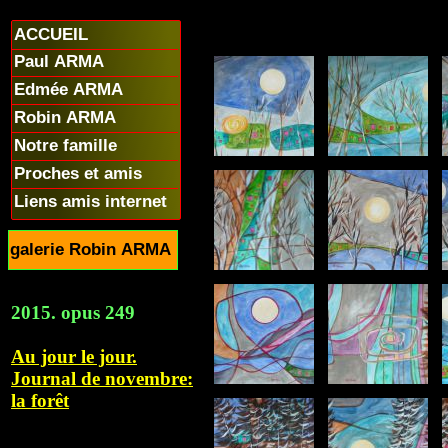
ACCUEIL
Paul ARMA
Edmée ARMA
Robin ARMA
Notre famille
Proches et amis
Liens amis internet
galerie Robin ARMA
2015. opus 249
Au jour le jour.
Journal de novembre:
la forêt