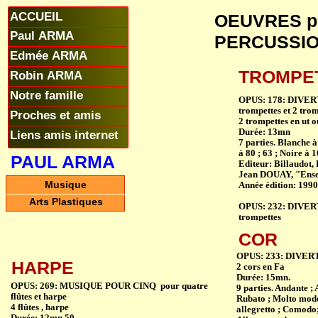
ACCUEIL
OEUVRES p
Paul ARMA
PERCUSSIO
Edmée ARMA
TROMPE
Robin ARMA
Notre famille
OPUS: 178: DIVER
trompettes et 2 tro
Proches et amis
2 trompettes en ut o
Durée: 13mn
Liens amis internet
7 parties. Blanche à
à 80 ; 63 ; Noire à 
PAUL ARMA
Editeur: Billaudot, 
Jean DOUAY, "Ensem
Musique
Année édition: 1990
Arts Plastiques
OPUS: 232: DIVER
trompettes
2 trompettes en ut
COR
Durée: 15mn.
9 parties. Andante 
OPUS: 233: DIVERT
Rubato ; Molto mode
HARPE
2 cors en Fa
Poco allegretto; C
Durée: 15mn.
Couverture: LOUTT
OPUS: 269: MUSIQUE POUR CINQ pour quatre
9 parties. Andante ;
Editeur: Chappell, 
flûtes et harpe
Rubato ; Molto mode
Année édition: 1972
4 flûtes , harpe
allegretto ; Comodo
Durée: 12mn 50