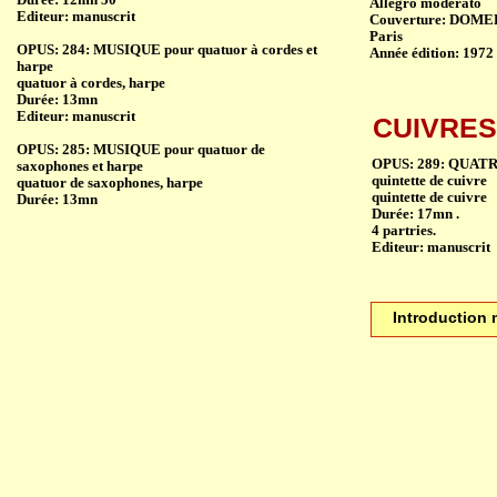
Allegro moderato
Editeur: manuscrit
Couverture: DOMELA
Paris
OPUS: 284: MUSIQUE pour quatuor à cordes et
Année édition: 1972
harpe
quatuor à cordes, harpe
Durée: 13mn
Editeur: manuscrit
CUIVRES
OPUS: 285: MUSIQUE pour quatuor de
OPUS: 289: QUA
saxophones et harpe
quintette de cuivre
quatuor de saxophones, harpe
quintette de cuivre
Durée: 13mn
Durée: 17mn .
4 partries.
Editeur: manuscrit
Introduction