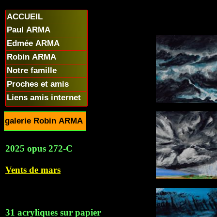
ACCUEIL
Paul ARMA
Edmée ARMA
Robin ARMA
Notre famille
Proches et amis
Liens amis internet
galerie Robin ARMA
2025 opus 272-C
Vents de mars
31 acryliques sur papier