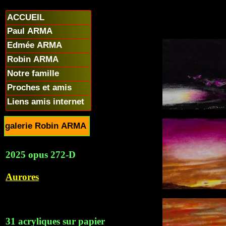
ACCUEIL
Paul ARMA
Edmée ARMA
Robin ARMA
Notre famille
Proches et amis
Liens amis internet
galerie Robin ARMA
2025 opus 272-D
Aurores
31 acryliques sur papier