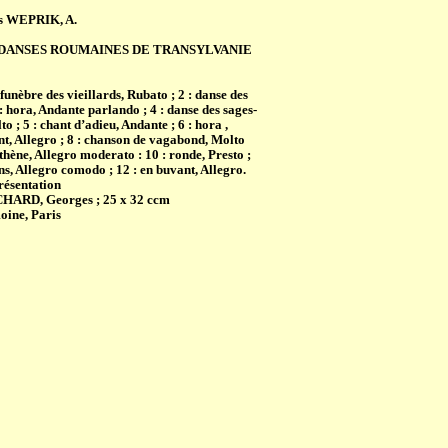
ès WEPRIK, A.
E DANSES ROUMAINES DE TRANSYLVANIE
 funèbre des vieillards, Rubato ; 2 : danse des
 : hora, Andante parlando ; 4 : danse des sages-
 ; 5 : chant d’adieu, Andante ; 6 : hora ,
nt, Allegro ; 8 : chanson de vagabond, Molto
uthène, Allegro moderato : 10 : ronde, Presto ;
ns, Allegro comodo ; 12 : en buvant, Allegro.
ésentation
HARD, Georges ; 25 x 32 ccm
oine, Paris
ûte et orchestre à cordes sous le titre Suite de
).
UIT VIEILLES DANSES FRANCAISES pour 2
oehne, Mainz, Allemagne
Französische Tänze für 2 violinen: Pastourelle ;
 ; Ronde ; Air à danser ; Rondeau ; Air sérieux ;
 ; Villanelle ; Brunette ; Passemaise ; Air ;