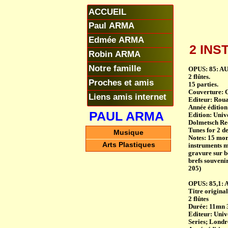
ACCUEIL
Paul ARMA
Edmée ARMA
2 IN
Robin ARMA
Notre famille
OPUS: 85: A
2 flûtes.
Proches et amis
15 parties.
Couverture: C
Liens amis internet
Editeur: Roua
Année édition
PAUL ARMA
Edition: Univ
Dolmetsch Rec
Tunes for 2 d
Musique
Notes: 15 mor
Arts Plastiques
instruments m
gravure sur bo
brefs souveni
205)
OPUS: 85,1: A
Titre origi
2 flûtes
Durée: 11mn 
Editeur: Univ
Series; Londr