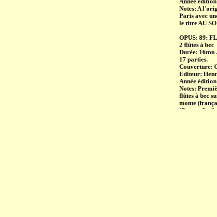
Année édition
Notes: A l'or
Paris avec un
le titre AU 
OPUS: 89: 
2 flûtes à bec
Durée: 16mn 
17 parties.
Couverture:
Editeur: Hen
Année édition
Notes: Premiè
flûtes à bec s
monte (frança
(flamand), pla
veux dormir (l
(norvégien), 
alva (hollanda
mai (anglais),
(hongrois), br
OPUS: 165:
2 flûtes à bec
Durée: 11mn 
9 parties : 1 :
chant du berge
vagabond ; 8 :
Editeur: Edit
Année édition