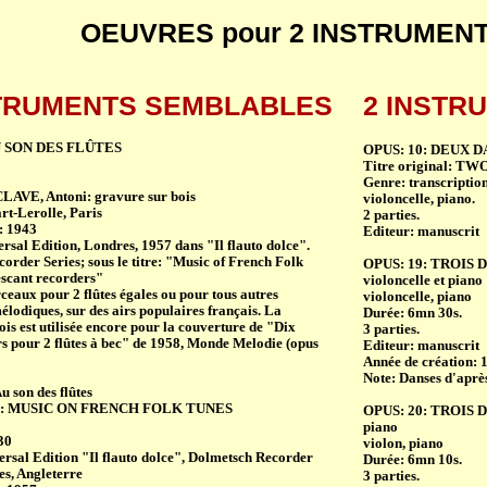
OEUVRES pour 2 INSTRUMEN
STRUMENTS SEMBLABLES
2 INSTR
U SON DES FLÛTES
OPUS: 10: DEUX 
Titre original:
Genre: transcripti
LAVE, Antoni: gravure sur bois
violoncelle, piano.
rt-Lerolle, Paris
2 parties.
: 1943
Editeur: manuscrit
ersal Edition, Londres, 1957 dans "Il flauto dolce".
order Series; sous le titre: "Music of French Folk
OPUS: 19: TROIS
escant recorders"
violoncelle et piano
ceaux pour 2 flûtes égales ou pour tous autres
violoncelle, piano
élodiques, sur des airs populaires français. La
Durée: 6mn 30s.
is est utilisée encore pour la couverture de "Dix
3 parties.
rs pour 2 flûtes à bec" de 1958, Monde Melodie (opus
Editeur: manuscrit
Année de création: 
Note: Danses d'apr
u son des flûtes
nal: MUSIC ON FRENCH FOLK TUNES
OPUS: 20: TROIS 
piano
30
violon, piano
ersal Edition "Il flauto dolce", Dolmetsch Recorder
Durée: 6mn 10s.
es, Angleterre
3 parties.