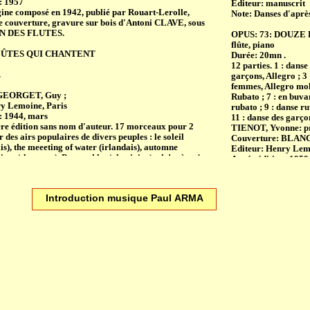
: 1957
Editeur: manuscrit
igine composé en 1942, publié par Rouart-Lerolle,
Note: Danses d'apr
e couverture, gravure sur bois d'Antoni CLAVE, sous
SON DES FLUTES.
OPUS: 73: DOUZ
flûte, piano
FLÛTES QUI CHANTENT
Durée: 20mn .
12 parties. 1 : danse
.
garçons, Allegro ; 3
femmes, Allegro molto
 GEORGET, Guy ;
Rubato ; 7 : en buva
ry Lemoine, Paris
rubato ; 9 : danse r
: 1944, mars
11 : danse des garço
re édition sans nom d'auteur. 17 morceaux pour 2
TIENOT, Yvonne: pr
ur des airs populaires de divers peuples : le soleil
Couverture: BLANC
is), the meeeting of water (irlandais), automne
Editeur: Henry Lem
inte (slovaque), Petrouchka (ukrainien), oh ! mère, je
Année édition: 1959
etton), chant des adieux (écossais), tendre mère
Note: Version pour fl
real for thorslunde moend (danois), het standbeeld van
danses (voir opus 74
is), calme nuit (gallois), danse (finlandais), chant de
Introduction musique Paul ARMA
 printemps (allemand), danse (suédois), les brigands
OPUS: 142: DIX H
an liégeois (wallon).
violons
2 violons
 MUSIQUE POUR 2 FLÛTES A BEC
Durée: 28mn .
18 parties.
40.
Editeur: Schott's S
 danse lente ; 2 : pastourelle ; 3 : chant d’amour ; 4 :
Année édition: 1950
r ; 5 : ballade ; 6 : danse de jeunes ; 7 : chant du
Edition: Kleine alt 
 chant triste ; 9 : ronde.
Air tendre ; Ballade
ions Ouvrières, Paris
Romance ; Air à boire
: 1963
Ritournelle ; Noël