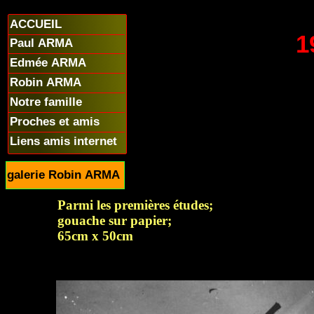
ACCUEIL
1
Paul ARMA
Edmée ARMA
Robin ARMA
Notre famille
Proches et amis
Liens amis internet
galerie Robin ARMA
Parmi les premières études;
gouache sur papier;
65cm x 50cm