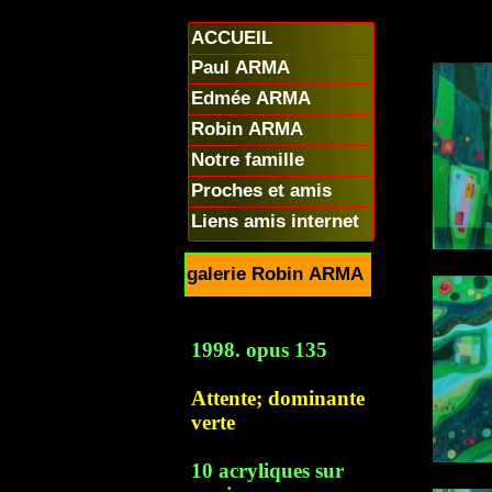
ACCUEIL
Paul ARMA
Edmée ARMA
Robin ARMA
Notre famille
Proches et amis
Liens amis internet
galerie Robin ARMA
1998. opus 135
Attente; dominante
verte
10 acryliques sur