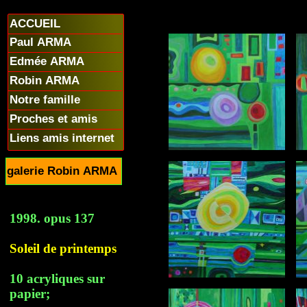
ACCUEIL
Paul ARMA
Edmée ARMA
Robin ARMA
Notre famille
Proches et amis
Liens amis internet
galerie Robin ARMA
1998. opus 137
Soleil de printemps
10 acryliques sur
papier;