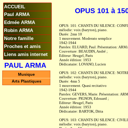
ACCUEIL
OPUS 101 à 15
Paul ARMA
Edmée ARMA
OPUS: 101: CHANTS DU SILENCE: CONF
Robin ARMA
mélodie: voix (baryton), piano.
Durée: 2mn 10
Notre famille
1 mouvement. Moderato semplice
1942-1944
Proches et amis
Paroles: ELUARD, Paul. Présentation: ARMA
Couverture: BEAUDIN, André ;
Liens amis internet
Editeur: Heugel, Paris
Année édition: 1953
PAUL ARMA
Dédicataire: LOVANO, Lucien
OPUS: 102: CHANTS DU SILENCE: NOT
Musique
mélodie: voix (baryton), piano.
Arts Plastiques
Durée: 4mn 5
1 mouvement. Quasi recitativo
1942-1944
Paroles: GEVERS, Marie. Présentation: ARM
Couverture: PIGNON, Edouard ;
Editeur: Heugel, Paris
Année édition: 1953
Dédicataire: BARTOK, Ditta
OPUS: 103: CHANTS DU SILENCE: CIVIL
mélodie: voix (baryton), piano.