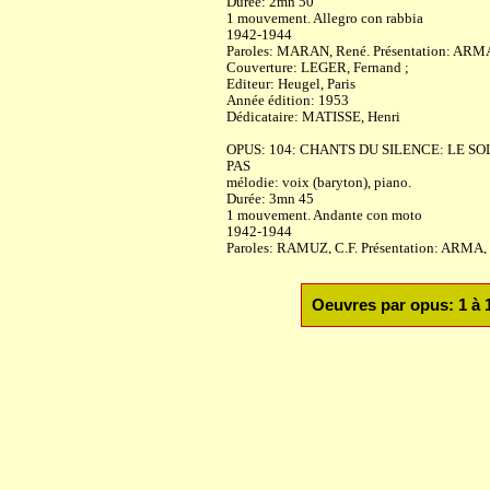
Durée: 2mn 50
1 mouvement. Allegro con rabbia
1942-1944
Paroles: MARAN, René. Présentation: ARMA
Couverture: LEGER, Fernand ;
Editeur: Heugel, Paris
Année édition: 1953
Dédicataire: MATISSE, Henri
OPUS: 104: CHANTS DU SILENCE: LE S
PAS
mélodie: voix (baryton), piano.
Durée: 3mn 45
1 mouvement. Andante con moto
1942-1944
Paroles: RAMUZ, C.F. Présentation: ARMA,
Couverture: GISCHIA, Léon ;
Editeur: Heugel, Paris
Année édition: 1953
Oeuvres par opus: 1 à 
Dédicataire: TIENOT, Yvonne
OPUS: 105: CHANTS DU SILENCE: À LA 
mélodie: voix (baryton), piano.
Durée: 2mn 40
1 mouvement. Moderato, molto appasionato
1942-1944
Paroles: ROLLAND, Romain. Présentation:
Couverture: PICASSO, Pablo ;
Editeur: Heugel, Paris. Avant: Henry Lemoine
Année édition: 1953. (Avant: 1945)